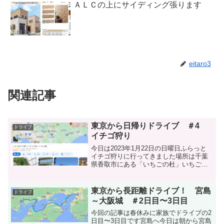
ＡＬＣの上にサイディング張ります
eitaro3
関連記事
東京から日帰りドライブ ＃4
ドライブ
イチゴ狩り
今日は2023年1月22日の日曜日ふらっと
イチゴ狩りに行ってきました場所は千葉
県香取市にある「いちごの杜」いちごの
杜さんのＨＰはこちらアイキャッチ画像
はGoogle Mapのスクショです出発江戸川
区を8時前に出発です今回は千葉県方面に
東京から長距離ドライブ！ 宮島
ドライブ
向かい...
～大阪城 ＃2日目〜3日目
今回の記事は春休みに家族でドライブの2
日目〜3日目です宮島へ今日は朝から宮島