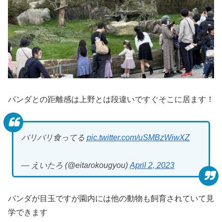
パンダとの距離感は上野とは段違いですぐそこに居ます！
バリバリ食ってる
pic.twitter.com/uSMBzWiwXZ
— えいたろ (@eitarokougyou)
April 2, 2023
パンダが目玉ですが園内には他の動物も飼育されていて見
学できます