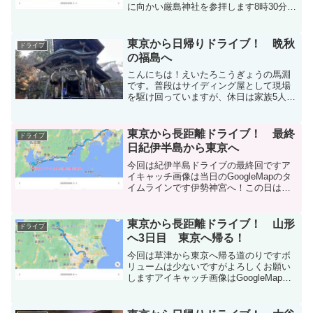
に向かい厳島神社を参拝します8時30分に
ホテルを出てフェリー乗り場を目指しま
すフェリー乗り場はホテルから車で10分
くらいのところです宮島には車で移動で
東京から日帰りドライブ！ 晩秋
ドライブ
きないので近く...
の福島へ
こんにちは！えいたろこうぎょうの馬淵
です。普段はサイディング屋として現場
を駆け回っていますが、休日は家族5人で
遠くまでドライブするのが何よりのリフ
レッシュです。2025年11月30日（日）冬
の足音が聞こえてくる晩秋の一日 東京都
東京から長距離ドライブ！ 最終
ドライブ
江戸川区の自...
日紀伊半島から東京へ
今回は紀伊半島ドライブの最終回ですア
イキャッチ画像は当日のGoogleMapのタ
イムラインです伊勢神宮へ！この日は４
月４日の火曜日で平日ですので道路状況
は良いはずですが事前に調べた情報だと
内宮に一番近い駐車場は平日でも早い時
東京から長距離ドライブ！ 山形
ドライブ
間に満車になると...
へ3日目 東京へ帰る！
今回は草津から東京へ帰る道のりですボ
リュームは少ないですがよろしくお願い
しますアイキャッチ画像はGoogleMapの
当日のタイムラインですあとは帰るだけ
草津温泉大東館を10時にチェックアウト
して近くの道の駅「草津運動茶屋公園」