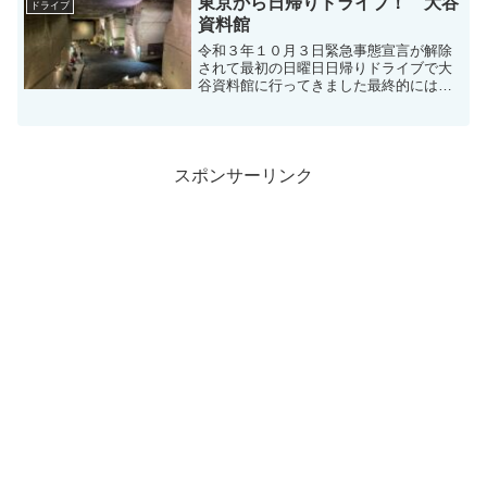
東京から日帰りドライブ！ 大谷
ドライブ
へまっすぐ東京...
資料館
令和３年１０月３日緊急事態宣言が解除
されて最初の日曜日日帰りドライブで大
谷資料館に行ってきました最終的には猪
苗代湖まで足を伸ばして朝から夜までず
っと走りっぱなしの日曜日でした朝７時
過ぎに東京を出発して高速道路に乗りま
した大谷資料館栃木県宇都...
スポンサーリンク