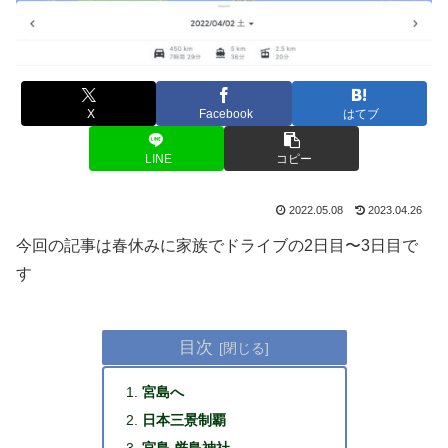
X
Facebook
はてブ
LINE
コピー
2022.05.08
2023.04.26
今回の記事は春休みに家族でドライブの2日目〜3日目で
す
目次
宮島へ
日本三景制覇
宮島 厳島神社