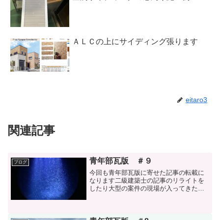
ＡＬＣの上にサイディング張ります
eitaro3
関連記事
青年部瓦版 ＃９
ブログ
今回も青年部瓦版に寄せた記事の転載に
なります二級建築士の記事のリライトを
したり大型の案件の現場が入ってきたり
JW-CADの講習会に出席していたので新
規で記事を書くことが難しかったです山
形にドライブに行ったり各種研修を受け
てますのでネタには尽...