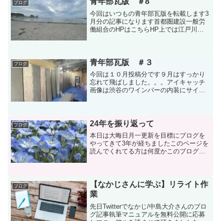
青年部瓦版 ＃8
ブログ
今回はいつもの青年部瓦版を転載します3
月分の記事になります首都圏建設一般労
働組合のHPはこちらHP上では江戸川区
を前面に出していますが組合費の払い込
みが振り込みで出来るので、どの地域に
お住まいでも加入できますアイキャッチ
画像は海水浴に行った...
青年部瓦版 ＃３
ブログ
今回は１０月投稿分です９月はすっかり
忘れて飛ばしました。。。アイキャッチ
画像は渋谷のワインバーの内装にサイデ
ィングを張っているところです僕らは内
装用のサイディングも施工します１０月
分皆さんこんにちは 馬淵です今回はサ
イディングの欠品の話と家...
24年を振り返って
ブログ
本日は大晦日月一更新を目標にブログを
やってきて3年が経ちましたこのページを
読んでくれてる方は何度かこのブログを
読んでくれてる方だと勝手に想像してま
す いつもありがとうございます今回の
記事は24年を振り返っていろいろ書き出
していきますプロット...
【なかじさんに学ぶ】リライト作
ブログ
業
先日Twitterでなかじ/中島大介さんのブロ
グ記事執筆マニュアルを無料公開に応募