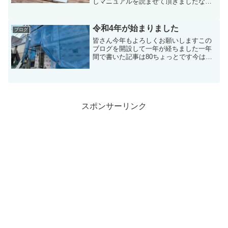
しマニュアルを読ませて頂きましたなか
じさんを知ったのは最近でyoutubeを見て
いたらオススメに出てきて何気なく視聴
してからファンになりました両学長やヒ
令和4年が始まりました
ブログ
トデさ...
皆さん今年もよろしくお願いしますこの
ブログを開設して一年が経ちました一年
間で書いた記事は80ちょっとです今は非
公開にしたものもあるので公開されてい
る記事は74ですアイキャッチ画像は現在
施工中の集合住宅の現場写真です資格試
験このブログで一番読...
スポンサーリンク