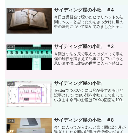
んだか気持ちが悪いです燃え尽き症候群
先輩ブロガーの方々が記事が止まる時期
サイディング屋の小咄 ＃4
小咄
が来ると解説してましたが...
今日は講習会で聴いたヒヤリハットの法
則にへぇ～と思ったのをきっかけに世の
中の法則について集めてみましたヒヤリ
ハットの法則ハインリッヒの法則と言い
ます一つの重大事故の背景には29の軽微
な事故(ヒヤリ)があり、そのまた背景には
300の異常(ハッ...
サイディング屋の小咄 ＃2
小咄
今回は寸法を尺で取るのはダメって事を
僕の経験を踏まえて記事にしていこうと
思います僕は建築の世界に入った時は大
工の見習いとして入りました紆余曲折し
て大工としては年季を明けることは出来
ませんでしたが下積みは生きていますサ
イディング屋になったばっ...
サイディング屋の小咄
小咄
Twitterでつぶやくには尺が長すぎるけど
記事としては短い話を小咄として出して
いきます今日のお題はFAXの図面を100/1
に戻すチョイ技最近は積算ソフトを使っ
てるのでデーターをそのままソフトで読
み込めば良いのですが材工で始めたばか
りの駆け...
サイディング屋の小咄 ＃8
小咄
今年に入ってからあっと言う間に2ヶ月が
過ぎました今回の記事は近況報告がメイ