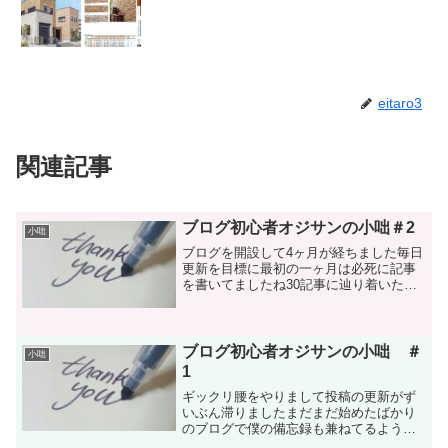
eitaro3
関連記事
ブログ初心者オジサンの小咄＃2
小咄
ブログを開設して4ヶ月が経ちました毎日
更新を目標に最初の一ヶ月は必死に記事
を書いてましたね30記事に辿り着いたと
きに変な達成感があってそこからは週一
ぐらいの更新頻度になってますPV数を稼
ぎたくてTwitterを始めてみたりブログ村
に参加して...
ブログ初心者オジサンの小咄 ＃
小咄
1
ギックリ腰をやりまして投稿の更新がず
いぶん滞りましたまだまだ始めたばかり
のブログで僕の備忘録も兼ねてるような
記事ばかりですがやっぱり書かないとな