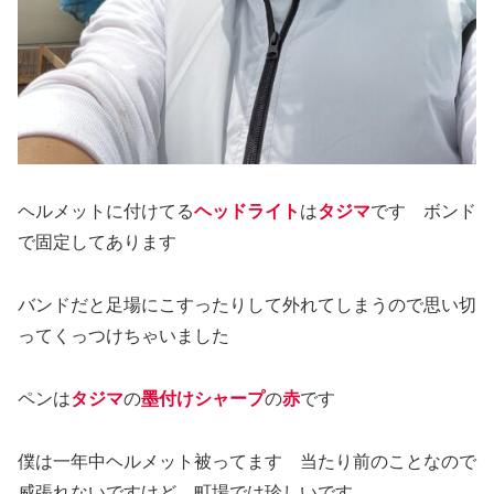
ヘルメットに付けてる
ヘッドライト
は
タジマ
です ボンド
で固定してあります
バンドだと足場にこすったりして外れてしまうので思い切
ってくっつけちゃいました
ペンは
タジマ
の
墨付けシャープ
の
赤
です
僕は一年中ヘルメット被ってます 当たり前のことなので
威張れないですけど、町場では珍しいです