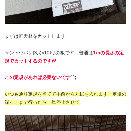
まずは軒天材をカットします
サントウバン(3尺×10尺)の板です 普通は
1ｍの長さの定
規でカットするのですが
この定規があれば必要ないです
^^;
いつも通り定規を当てて手前から丸鋸を入れます 定規の
端っこまで行ったら一旦停止させて