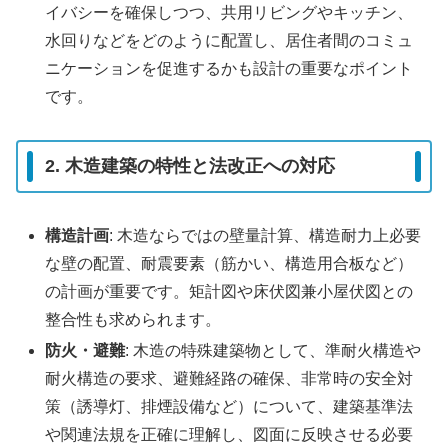
イバシーを確保しつつ、共用リビングやキッチン、
水回りなどをどのように配置し、居住者間のコミュ
ニケーションを促進するかも設計の重要なポイント
です。
2. 木造建築の特性と法改正への対応
構造計画
: 木造ならではの壁量計算、構造耐力上必要
な壁の配置、耐震要素（筋かい、構造用合板など）
の計画が重要です。矩計図や床伏図兼小屋伏図との
整合性も求められます。
防火・避難
: 木造の特殊建築物として、準耐火構造や
耐火構造の要求、避難経路の確保、非常時の安全対
策（誘導灯、排煙設備など）について、建築基準法
や関連法規を正確に理解し、図面に反映させる必要