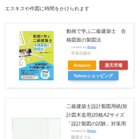
エスキスや作図に時間をかけられます
動画で学ぶ二級建築士 合
格図面の製図法
created by
Rinker
学芸出版社
Amazon
楽天市場
Yahooショッピング
二級建築士設計製図用紙(矩
計図木造用)20枚A2サイズ
「設計製図の試験」対策用
created by
Rinker
建築士コム