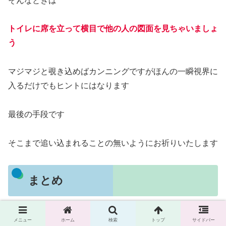
そんなときは
トイレに席を立って横目で他の人の図面を見ちゃいましょ
う
マジマジと覗き込めばカンニングですがほんの一瞬視界に
入るだけでもヒントにはなります
最後の手段です
そこまで追い込まれることの無いようにお祈りいたします
まとめ
僕はエスキスはしっかり書き込んだ方が良いと思います
メニュー
ホーム
検索
トップ
サイドバー