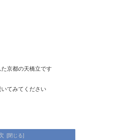
れた京都の天橋立です
覗いてみてください
次