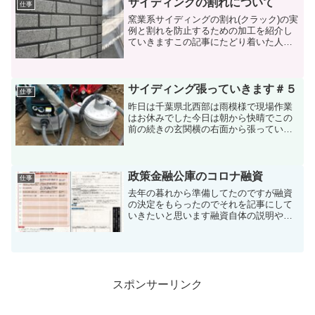
サイディングの割れについて
仕事
窯業系サイディングの割れ(クラック)の実
例と割れを防止するための加工を紹介し
ていきますこの記事にたどり着いた人
は、自宅の外壁に対して疑念や不安を抱
えている人が多いと思います施工写真を
交えながらブログ運営者”えいたろ”がサイ
ディング実務者とし...
サイディング張っていきます＃５
仕事
昨日は千葉県北西部は雨模様で現場作業
はお休みでした今日は朝から快晴でこの
前の続きの玄関横の右面から張っていこ
うと朝コーヒー飲みながら打ち合わせを
しましたそしたら大工さんに昨日搬入予
定の石膏ボードが今日になったと言われ
て急遽邪魔にならないとこ...
政策金融公庫のコロナ融資
仕事
去年の暮れから準備してたのですが融資
の決定をもらったのでそれを記事にして
いきたいと思います融資自体の説明や審
査の通し方のコツなんかは税理士やコン
サルのブログ見てください僕の記事は建
築業で売り上げや業態が似ている人の参
考になればと書いています...
スポンサーリンク