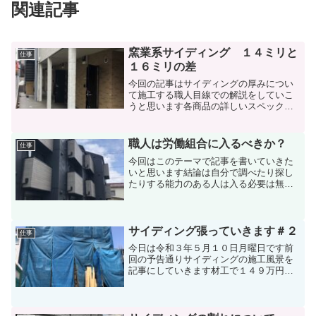
関連記事
窯業系サイディング １４ミリと
仕事
１６ミリの差
今回の記事はサイディングの厚みについ
て施工する職人目線での解説をしていこ
うと思います各商品の詳しいスペックは
メーカーのカタログを参考にしてくださ
いニチハケイミュー旭トステム数字に表
せない職人の体感みたいなモノを記事に
職人は労働組合に入るべきか？
仕事
して皆さんのサイディング...
今回はこのテーマで記事を書いていきた
いと思います結論は自分で調べたり探し
たりする能力のある人は入る必要は無い
と思います組合費もバカにならないです
からね労働組合で提供しているサービス
は他の所でも受けることが出来ます労
災、税金相談、法律相談、健...
サイディング張っていきます＃２
仕事
今日は令和３年５月１０日月曜日です前
回の予告通りサイディングの施工風景を
記事にしていきます材工で１４９万円税
込み産廃元請処理の現場です専属の職人
さんと二人で施工していきます本日の工
程は水切り取り付け防水シート張りサイ
ディング張り出し用スター...